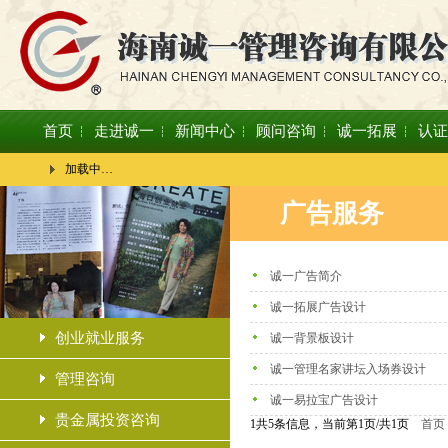
首页
走进诚一
新闻中心
顾问咨询
诚一拓展
认证
加载中…
广告服务
诚一广告简介
诚一拓展广告设计
创业就业服务
诚一背景板设计
诚一管理名家讲坛入场券设计
管理咨询
诚一易拉宝广告设计
贵金属投资咨询
1共5条信息，当前第1页/共1页
首页