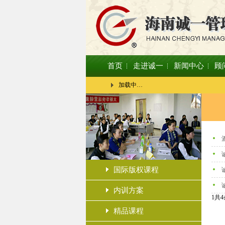
首页
走进诚一
新闻中心
顾
加载中…
国际版权课程
内训方案
1共
精品课程