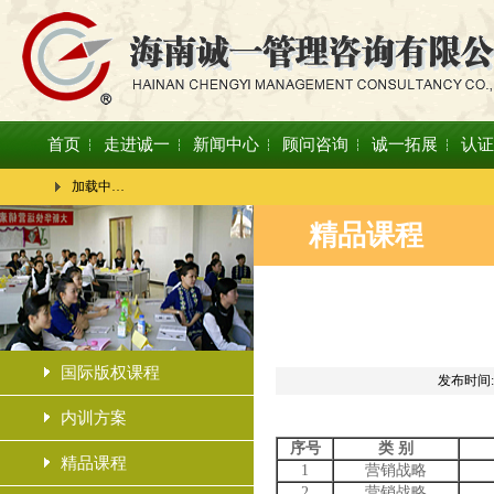
首页
走进诚一
新闻中心
顾问咨询
诚一拓展
认证
加载中…
精品课程
国际版权课程
发布时间:2
内训方案
序号
类 别
精品课程
1
营销战略
2
营销战略